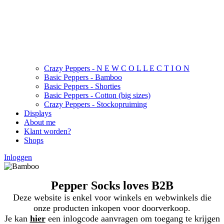
Crazy Peppers - N E W C O L L E C T I O N
Basic Peppers - Bamboo
Basic Peppers - Shorties
Basic Peppers - Cotton (big sizes)
Crazy Peppers - Stockopruiming
Displays
About me
Klant worden?
Shops
Inloggen
Pepper Socks loves B2B
Deze website is enkel voor winkels en webwinkels die
onze producten inkopen voor doorverkoop.
Je kan
hier
een inlogcode aanvragen om toegang te krijgen