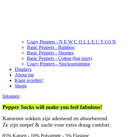
Crazy Peppers - N E W C O L L E C T I O N
Basic Peppers - Bamboo
Basic Peppers - Shorties
Basic Peppers - Cotton (big sizes)
Crazy Peppers - Stockopruiming
Displays
About me
Klant worden?
Shops
Inloggen
Pepper Socks will make you feel fabulous!
Katoenen sokken zijn ademend en absorberend.
Ze zijn soepel & zacht voor extra draag comfort.
85% Katoen - 10% Polyamide - 5% Elastane