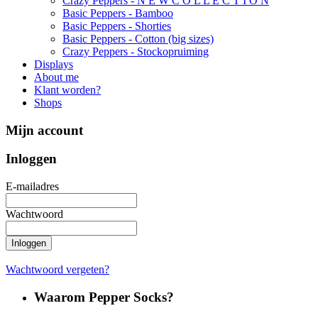
Crazy Peppers - N E W C O L L E C T I O N
Basic Peppers - Bamboo
Basic Peppers - Shorties
Basic Peppers - Cotton (big sizes)
Crazy Peppers - Stockopruiming
Displays
About me
Klant worden?
Shops
Mijn account
Inloggen
E-mailadres
Wachtwoord
Inloggen
Wachtwoord vergeten?
Waarom Pepper Socks?