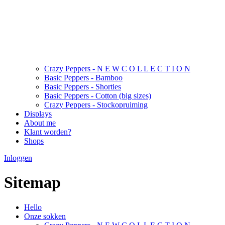
Crazy Peppers - N E W C O L L E C T I O N
Basic Peppers - Bamboo
Basic Peppers - Shorties
Basic Peppers - Cotton (big sizes)
Crazy Peppers - Stockopruiming
Displays
About me
Klant worden?
Shops
Inloggen
Sitemap
Hello
Onze sokken