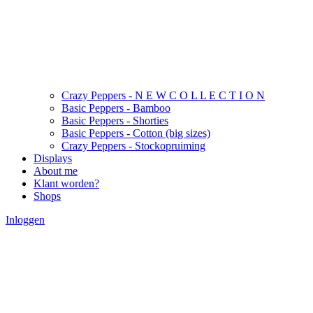
Crazy Peppers - N E W C O L L E C T I O N
Basic Peppers - Bamboo
Basic Peppers - Shorties
Basic Peppers - Cotton (big sizes)
Crazy Peppers - Stockopruiming
Displays
About me
Klant worden?
Shops
Inloggen